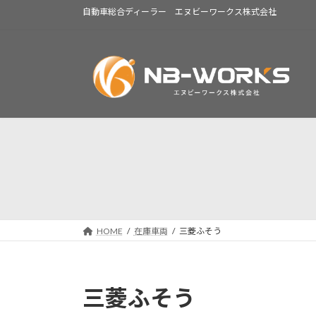
コ
ナ
自動車総合ディーラー エヌビーワークス株式会社
ン
ビ
テ
ゲ
ン
ー
ツ
シ
へ
ョ
ス
ン
キ
に
ッ
移
プ
動
HOME
在庫車両
三菱ふそう
三菱ふそう