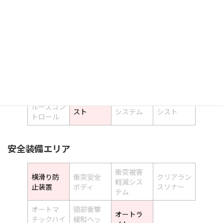
電動リア
フロント
シートエ
全周囲カメ
ゲート
カメラ
アコン
ラ
サイドカ
ルーフレー
エアサスペ
メラ
ル
ンション
運転支援
オートク
レーンアシ
自動駐車
冷パークア
ルーズコン
スト
システム
シスト
トロール
安全装備エリア
衝突被害
横滑り防
衝突安全
クリアラン
軽減シス
止装置
ボディ
スソナー
テム
オートマ
頸部衝撃
オートラ
チックハイ
緩和ヘッ