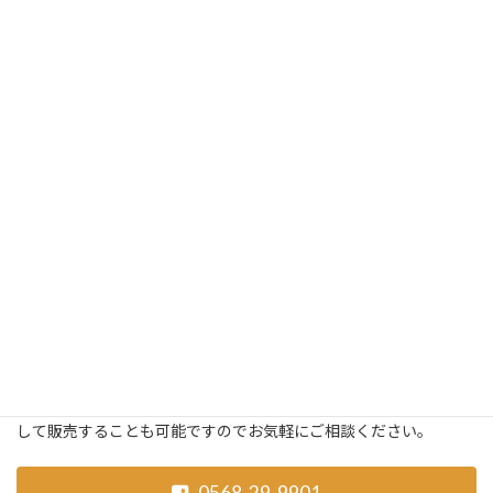
ギガ
キャンター
1820
510
支払総額（税込）
万
支払総額（税込）
万円
円
車両本体価格498万円
車両本体価格1780万円
詳しく見る >>
詳しく見る >>
当社では、できるだけお客様から直接下取りさせていただいた中
古車を取り扱っております。 当社でメンテナンスをさせていただ
いたお車ですと、細かな記録も保有しており自信を持って次のお客
様にその車をお勧めできるからです。 また、お探しのお車が掲載
されていなくても、お客さまのご予算とご要望にあったお車を探
して販売することも可能ですのでお気軽にご相談ください。
0568-29-9901