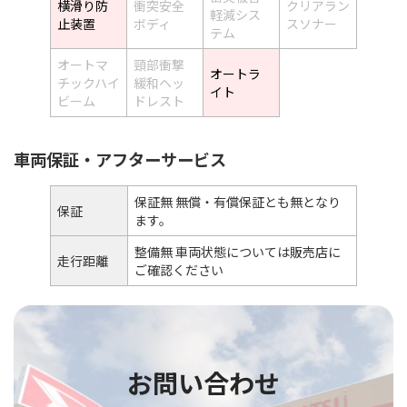
横滑り防
衝突安全
クリアラン
軽減シス
止装置
ボディ
スソナー
テム
オートマ
頸部衝撃
オートラ
チックハイ
緩和ヘッ
イト
ビーム
ドレスト
車両保証・アフターサービス
保証無 無償・有償保証とも無となり
保証
ます。
整備無 車両状態については販売店に
走行距離
ご確認ください
お問い合わせ