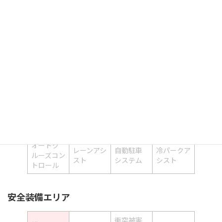
電動格納
シートヒ
ウォーク
後席モニタ
サードシ
ーター
スルー
ー
ート
電動リア
フロント
シートエ
全周囲カメ
ゲート
カメラ
アコン
ラ
サイドカ
ルーフレー
エアサスペ
メラ
ル
ンション
運転支援
オートク
レーンアシ
自動駐車
冷パークア
ルーズコン
スト
システム
シスト
トロール
安全装備エリア
衝突被害