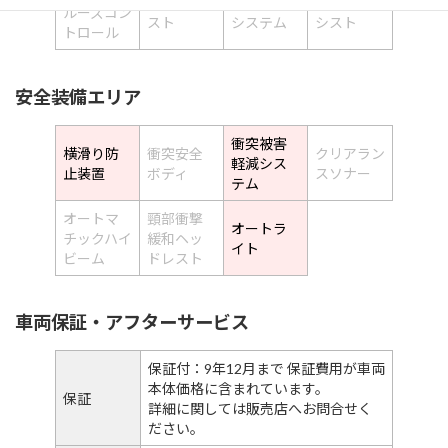
レーンアシ
自動駐車
冷パークア
ルーズコン
スト
システム
シスト
トロール
安全装備エリア
衝突被害
横滑り防
衝突安全
クリアラン
軽減シス
止装置
ボディ
スソナー
テム
オートマ
頸部衝撃
オートラ
チックハイ
緩和ヘッ
イト
ビーム
ドレスト
車両保証・アフターサービス
保証付：9年12月まで 保証費用が車両
本体価格に含まれています。
保証
詳細に関しては販売店へお問合せく
ださい。