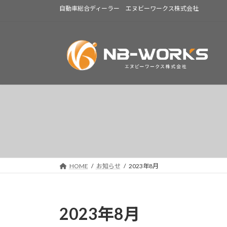
コ
ナ
自動車総合ディーラー エヌビーワークス株式会社
ン
ビ
テ
ゲ
ン
ー
ツ
シ
へ
ョ
ス
ン
キ
に
ッ
移
プ
動
HOME
お知らせ
2023年8月
2023年8月