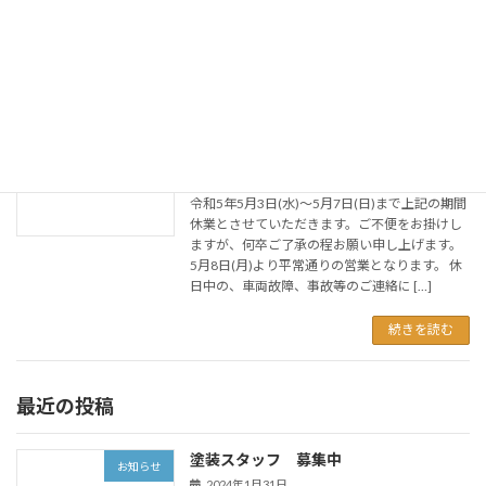
キャンターダンプ 3台 ランクル３００ 1
台 ジムニー ３台 ジムニーシエラ
[…]
続きを読む
GW休業のお知らせ
お知らせ
2023年4月20日
令和5年5月3日(水)～5月7日(日)まで上記の期間
休業とさせていただきます。ご不便をお掛けし
ますが、何卒ご了承の程お願い申し上げます。
5月8日(月)より平常通りの営業となります。 休
日中の、車両故障、事故等のご連絡に […]
続きを読む
最近の投稿
塗装スタッフ 募集中
お知らせ
2024年1月31日