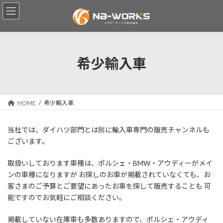
コ
ナ
ン
ビ
テ
ゲ
ン
ー
ツ
シ
へ
ョ
希少輸入車
ス
ン
キ
に
ッ
移
プ
動
HOME
希少輸入車
当社では、ダイハツ部門とは別に輸入車専門の販売チャンネルも
ございます。
取扱いしております車種は、ポルシェ・BMW・アウディーがメイ
ンの車種になりますが お探しのお車が掲載されていなくても、お
客さまのご予算とご要望にあったお車を探して販売することも 可
能ですのでお気軽にご相談ください。
掲載していない在庫車も多数ありますので、ポルシェ・アウディ