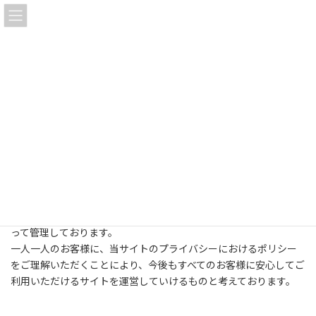
コ
ナ
ン
ビ
テ
ゲ
ン
ー
ツ
シ
へ
ョ
プライバシーポリシー
ス
ン
キ
に
ッ
移
プ
動
HOME
プライバシーポリシー
当サイトにおける個人情報の保護方針として、お客様がこのサイ
トを利用された際の個人情報を大切に保護し、下記の基本方針に
基づき、お客様が安心してご利用いただけるよう細心の注意を持
って管理しております。
一人一人のお客様に、当サイトのプライバシーにおけるポリシー
をご理解いただくことにより、今後もすべてのお客様に安心してご
利用いただけるサイトを運営していけるものと考えております。